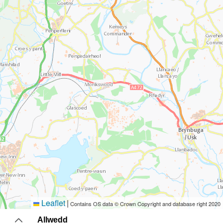
Leaflet
|
Contains OS data © Crown Copyright and database right 2020
Allwedd