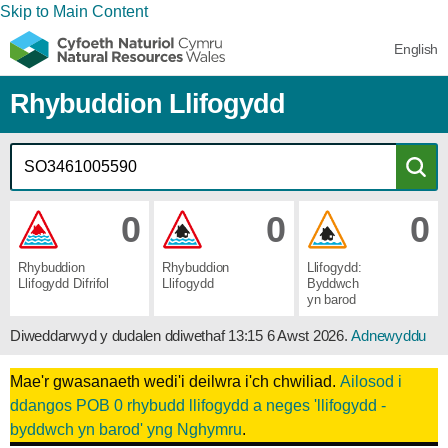
Skip to Main Content
English
Rhybuddion Llifogydd
0
0
0
Rhybuddion ​
Rhybuddion ​
Llifogydd: ​
Llifogydd ​Difrifol
Llifogydd
Byddwch ​
yn barod
Diweddarwyd y dudalen ddiwethaf
13:15 6 Awst 2026
.
Adnewyddu
Mae'r gwasanaeth wedi'i deilwra i'ch chwiliad.
Ailosod i
ddangos POB 0 rhybudd llifogydd a neges 'llifogydd -
byddwch yn barod' yng Nghymru
.