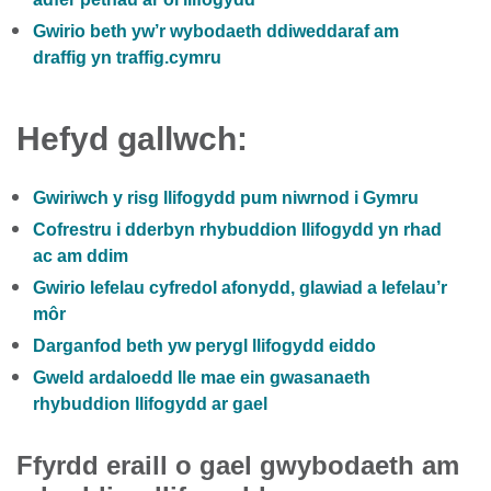
Gwirio beth yw’r wybodaeth ddiweddaraf am
draffig yn traffig.cymru
Hefyd gallwch:
Gwiriwch y risg llifogydd pum niwrnod i Gymru
Cofrestru i dderbyn rhybuddion llifogydd yn rhad
ac am ddim
Gwirio lefelau cyfredol afonydd, glawiad a lefelau’r
môr
Darganfod beth yw perygl llifogydd eiddo
Gweld ardaloedd lle mae ein gwasanaeth
rhybuddion llifogydd ar gael
Ffyrdd eraill o gael gwybodaeth am