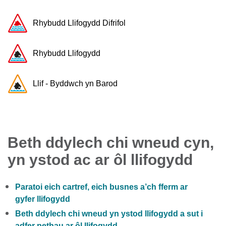
Rhybudd ​Llifogydd ​Difrifol
Rhybudd Llifogydd
Llif - Byddwch yn Barod
Beth ddylech chi wneud cyn,
yn ystod ac ar ôl llifogydd
Paratoi eich cartref, eich busnes a’ch fferm ar
gyfer llifogydd
Beth ddylech chi wneud yn ystod llifogydd a sut i
adfer pethau ar ôl llifogydd