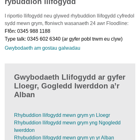
rybuddion llifogydd
I riportio llifogydd neu glywed rhybuddion llifogydd cyfredol
sydd mewn grym, ffoniwch wasanaeth 24 awr Floodline:
Ffôn: 0345 988 1188
Type talk: 0345 602 6340 (ar gyfer pobl trwm eu clyw)
Gwybodaeth am gostau galwadau
Gwybodaeth Llifogydd ar gyfer
Lloegr, Gogledd Iwerddon a’r
Alban
Rhybuddion llifogydd mewn grym yn Lloegr
Rhybuddion llifogydd mewn grym yng Ngogledd
Iwerddon
Rhybuddion llifogydd mewn grym yn yr Alban