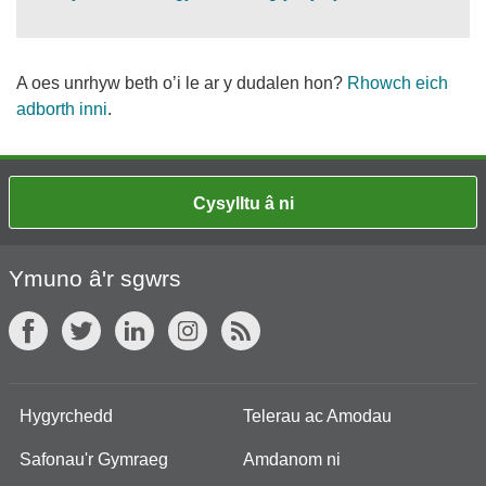
A oes unrhyw beth o’i le ar y dudalen hon?
Rhowch eich
adborth inni
.
Cysylltu â ni
Ymuno â'r sgwrs
Hygyrchedd
Telerau ac Amodau
Safonau'r Gymraeg
Amdanom ni