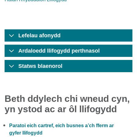
Lefelau afonydd
Ardaloedd llifogydd perthnasol
Statws blaenorol
Beth ddylech chi wneud cyn,
yn ystod ac ar ôl llifogydd
Paratoi eich cartref, eich busnes a’ch fferm ar
gyfer llifogydd