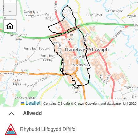
−
Leaflet
|
Contains OS data © Crown Copyright and database right 2020
Allwedd
Rhybudd ​Llifogydd ​Difrifol