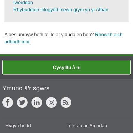
Iwerddon
Rhybuddion llifogydd mewn grym yn yr Alban
A oes unrhyw beth o’i le ar y dudalen hon?
Rhowch eich
adborth inni
.
Cysylltu â ni
Ymuno â'r sgwrs
Hygyrchedd
Telerau ac Amodau