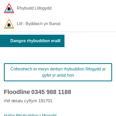
Rhybudd Llifogydd
Llif - Byddwch yn Barod
Dangos rhybuddion eraill
Cofrestrwch er mwyn derbyn rhybuddion llifogydd ar
gyfer yr ardal hon
Floodline
0345 988 1188
rhif deialu cyflym 191701
Hafan Rhybuddion Llifogydd