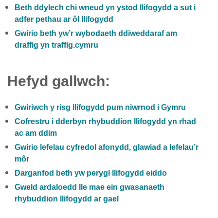
Beth ddylech chi wneud yn ystod llifogydd a sut i
adfer pethau ar ôl llifogydd
Gwirio beth yw’r wybodaeth ddiweddaraf am
draffig yn traffig.cymru
Hefyd gallwch:
Gwiriwch y risg llifogydd pum niwrnod i Gymru
Cofrestru i dderbyn rhybuddion llifogydd yn rhad
ac am ddim
Gwirio lefelau cyfredol afonydd, glawiad a lefelau’r
môr
Darganfod beth yw perygl llifogydd eiddo
Gweld ardaloedd lle mae ein gwasanaeth
rhybuddion llifogydd ar gael