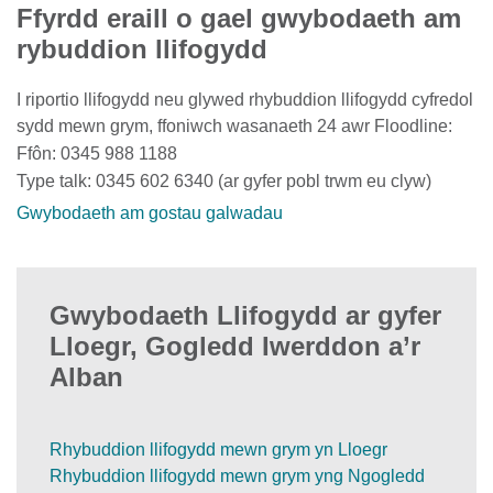
Ffyrdd eraill o gael gwybodaeth am
rybuddion llifogydd
I riportio llifogydd neu glywed rhybuddion llifogydd cyfredol
sydd mewn grym, ffoniwch wasanaeth 24 awr Floodline:
Ffôn: 0345 988 1188
Type talk: 0345 602 6340 (ar gyfer pobl trwm eu clyw)
Gwybodaeth am gostau galwadau
Gwybodaeth Llifogydd ar gyfer
Lloegr, Gogledd Iwerddon a’r
Alban
Rhybuddion llifogydd mewn grym yn Lloegr
Rhybuddion llifogydd mewn grym yng Ngogledd