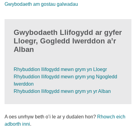
Gwybodaeth am gostau galwadau
Gwybodaeth Llifogydd ar gyfer
Lloegr, Gogledd Iwerddon a’r
Alban
Rhybuddion llifogydd mewn grym yn Lloegr
Rhybuddion llifogydd mewn grym yng Ngogledd
Iwerddon
Rhybuddion llifogydd mewn grym yn yr Alban
A oes unrhyw beth o’i le ar y dudalen hon?
Rhowch eich
adborth inni
.