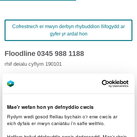
Cofrestrwch er mwyn derbyn rhybuddion llifogydd ar
gyfer yr ardal hon
Floodline
0345 988 1188
rhif deialu cyflym 190101
Hafan Rhybuddion Llifogydd
Mae'r wefan hon yn defnyddio cwcis
Rydym wedi gosod ffeiliau bychain o’r enw cwcis ar
Lefelau afonydd
eich dyfais er mwyn caniatáu i’n safle weithio.
Ardaloedd llifogydd perthnasol
Hoffem hefyd ddefnyddio cwcis dadansoddi. Mae’r rhain