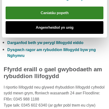
Gwiriwch y risg llifogydd pum niwrnod i Gymru
Caniatáu popeth
Cofrestru i dderbyn rhybuddion llifogydd yn rhad
ac am ddim
Angenrheidiol yn unig
Gwirio lefelau cyfredol afonydd, glawiad a lefelau’r
môr
Darganfod beth yw perygl llifogydd eiddo
Dysgwch ragor am rybuddion llifogydd byw yng
Nghymru
Ffyrdd eraill o gael gwybodaeth am
rybuddion llifogydd
I riportio llifogydd neu glywed rhybuddion llifogydd cyfredol
sydd mewn grym, ffoniwch wasanaeth 24 awr Floodline:
Ffôn: 0345 988 1188
Type talk: 0345 602 6340 (ar gyfer pobl trwm eu clyw)