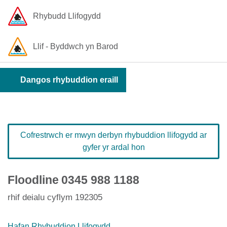
Rhybudd Llifogydd
Llif - Byddwch yn Barod
Dangos rhybuddion eraill
Cofrestrwch er mwyn derbyn rhybuddion llifogydd ar
gyfer yr ardal hon
Floodline
0345 988 1188
rhif deialu cyflym 192305
Hafan Rhybuddion Llifogydd