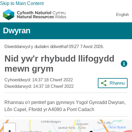
Skip to Main Content
English
Dwyran
Diweddarwyd y dudalen ddiwethaf
09:27 7 Awst 2026
.
Nid yw'r rhybudd llifogydd
mewn grym
Cyhoeddwyd:
14:37 18 Chwef 2022
Rhannu
Diweddarwyd:
14:37 18 Chwef 2022
Rhannau o'r pentref gan gynnwys Ysgol Gynradd Dwyran,
Lôn Capel, Ffordd yr A4080 a Pont Cadach
+