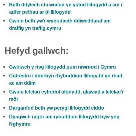
Beth ddylech chi wneud yn ystod llifogydd a sut i
adfer pethau ar ôl llifogydd
Gwirio beth yw’r wybodaeth ddiweddaraf am
draffig yn traffig.cymru
Hefyd gallwch:
Gwiriwch y risg llifogydd pum niwrnod i Gymru
Cofrestru i dderbyn rhybuddion llifogydd yn rhad
ac am ddim
Gwirio lefelau cyfredol afonydd, glawiad a lefelau’r
môr
Darganfod beth yw perygl llifogydd eiddo
Dysgwch ragor am rybuddion llifogydd byw yng
Nghymru