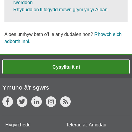
Iwerddon
Rhybuddion llifogydd mewn grym yn yr Alban
A oes unrhyw beth o’i le ar y dudalen hon?
Rhowch eich
adborth inni
.
Cysylltu â ni
Ymuno â'r sgwrs
Hygyrchedd
Telerau ac Amodau