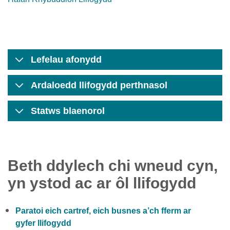
Lefelau afonydd
Ardaloedd llifogydd perthnasol
Statws blaenorol
Beth ddylech chi wneud cyn,
yn ystod ac ar ôl llifogydd
Paratoi eich cartref, eich busnes a’ch fferm ar
gyfer llifogydd