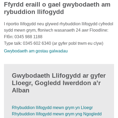
Ffyrdd eraill o gael gwybodaeth am
rybuddion llifogydd
I riportio llifogydd neu glywed rhybuddion llifogydd cyfredol
sydd mewn grym, ffoniwch wasanaeth 24 awr Floodline:
Ffôn: 0345 988 1188
Type talk: 0345 602 6340 (ar gyfer pobl trwm eu clyw)
Gwybodaeth am gostau galwadau
Gwybodaeth Llifogydd ar gyfer
Lloegr, Gogledd Iwerddon a’r
Alban
Rhybuddion llifogydd mewn grym yn Lloegr
Rhybuddion llifogydd mewn grym yng Ngogledd