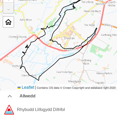
−
Leaflet
|
Contains OS data © Crown Copyright and database right 2020
Allwedd
Rhybudd ​Llifogydd ​Difrifol