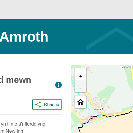
n Amroth
+
dd mewn
−
Rhannu
n ffinio â'r ffordd yng
farn New Inn