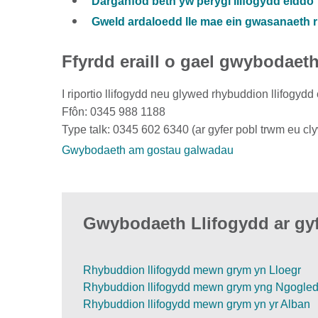
Darganfod beth yw perygl llifogydd eiddo
Gweld ardaloedd lle mae ein gwasanaeth r
Ffyrdd eraill o gael gwybodaet
I riportio llifogydd neu glywed rhybuddion llifogy
Ffôn: 0345 988 1188
Type talk: 0345 602 6340 (ar gyfer pobl trwm eu cl
Gwybodaeth am gostau galwadau
Gwybodaeth Llifogydd ar gyf
Rhybuddion llifogydd mewn grym yn Lloegr
Rhybuddion llifogydd mewn grym yng Ngogle
Rhybuddion llifogydd mewn grym yn yr Alban