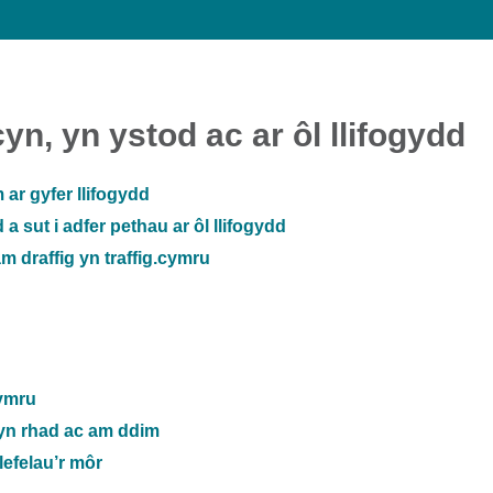
n, yn ystod ac ar ôl llifogydd
 ar gyfer llifogydd
a sut i adfer pethau ar ôl llifogydd
 draffig yn traffig.cymru
Gymru
 yn rhad ac am ddim
lefelau’r môr