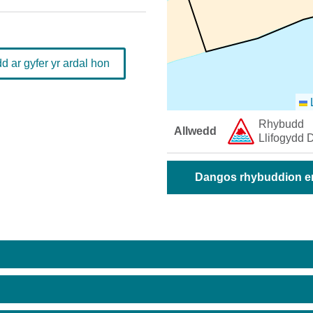
 ar gyfer yr ardal hon
L
Rhybudd ​
Allwedd
Llifogydd ​D
Dangos rhybuddion era