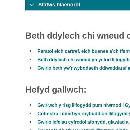
Statws blaenorol
Beth ddylech chi wneud cy
Paratoi eich cartref, eich busnes a’ch fferm
Beth ddylech chi wneud yn ystod llifogydd 
Gwirio beth yw’r wybodaeth ddiweddaraf am
Hefyd gallwch:
Gwiriwch y risg llifogydd pum niwrnod i 
Cofrestru i dderbyn rhybuddion llifogydd
Gwirio lefelau cyfredol afonydd, glawiad a 