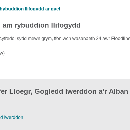
hybuddion llifogydd ar gael
h am rybuddion llifogydd
dd cyfredol sydd mewn grym, ffoniwch wasanaeth 24 awr Floodline
yw)
er Lloegr, Gogledd Iwerddon a’r Alban
dd Iwerddon