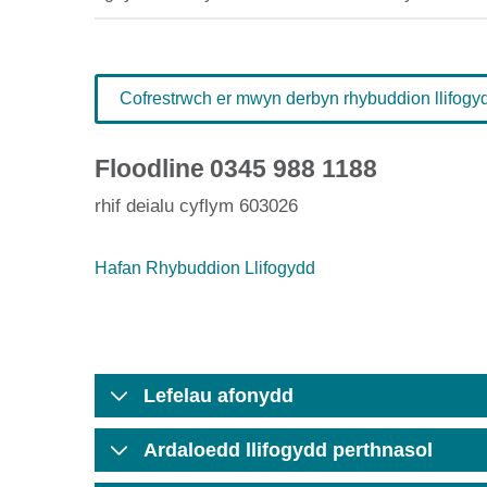
Cofrestrwch er mwyn derbyn rhybuddion llifogydd
Floodline
0345 988 1188
rhif deialu cyflym 603026
Hafan Rhybuddion Llifogydd
Lefelau afonydd
Ardaloedd llifogydd perthnasol