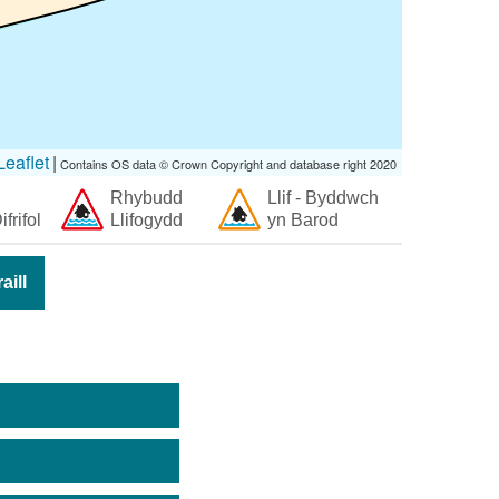
eaflet
|
Contains OS data © Crown Copyright and database right 2020
Rhybudd
Llif - Byddwch
ifrifol
Llifogydd
yn Barod
ill