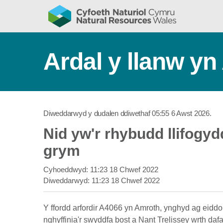
Ardal y llanw y
Diweddarwyd y dudalen ddiwethaf
05:55 6 Awst 2026
.
Nid yw'r rhybudd llifogy
grym
Cyhoeddwyd:
11:23 18 Chwef 2022
Diweddarwyd:
11:23 18 Chwef 2022
Y ffordd arfordir A4066 yn Amroth, ynghyd ag eiddo y
nghyffinia'r swyddfa bost a Nant Trelissey wrth da