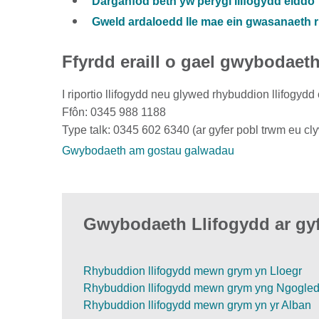
Darganfod beth yw perygl llifogydd eiddo
Gweld ardaloedd lle mae ein gwasanaeth r
Ffyrdd eraill o gael gwybodaet
I riportio llifogydd neu glywed rhybuddion llifogy
Ffôn: 0345 988 1188
Type talk: 0345 602 6340 (ar gyfer pobl trwm eu cl
Gwybodaeth am gostau galwadau
Gwybodaeth Llifogydd ar gyf
Rhybuddion llifogydd mewn grym yn Lloegr
Rhybuddion llifogydd mewn grym yng Ngogle
Rhybuddion llifogydd mewn grym yn yr Alban