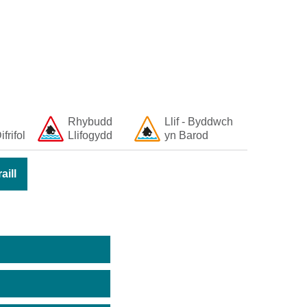
Rhybudd
Llif - Byddwch
ifrifol
Llifogydd
yn Barod
ill