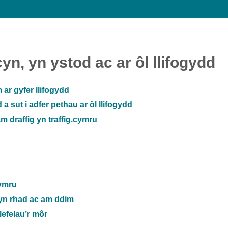
n, yn ystod ac ar ôl llifogydd
 ar gyfer llifogydd
a sut i adfer pethau ar ôl llifogydd
 draffig yn traffig.cymru
Gymru
 yn rhad ac am ddim
lefelau’r môr