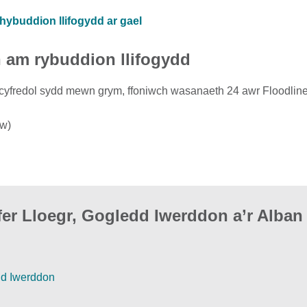
hybuddion llifogydd ar gael
h am rybuddion llifogydd
dd cyfredol sydd mewn grym, ffoniwch wasanaeth 24 awr Floodline
yw)
er Lloegr, Gogledd Iwerddon a’r Alban
dd Iwerddon