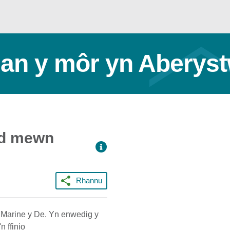
 lan y môr yn Aberys
dd mewn
Rhannu
s Marine y De. Yn enwedig y
n ffinio