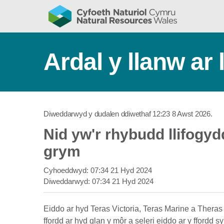
Ardal y llanw ar
Diweddarwyd y dudalen ddiwethaf
12:23 8 Awst 2026
.
Nid yw'r rhybudd llifogy
grym
Cyhoeddwyd:
07:34 21 Hyd 2024
Diweddarwyd:
07:34 21 Hyd 2024
Eiddo ar hyd Teras Victoria, Teras Marine a Thera
ffordd ar hyd glan y môr a seleri eiddo ar y ffordd sy'