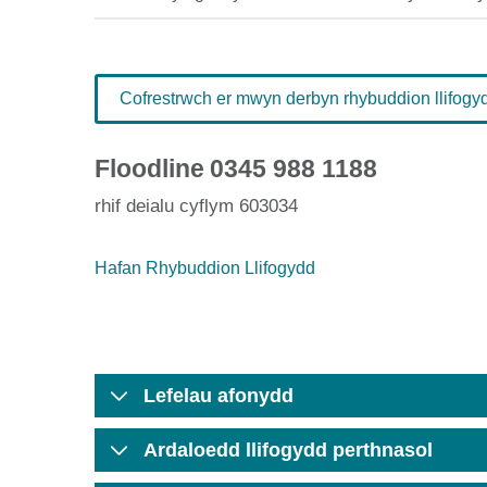
Cofrestrwch er mwyn derbyn rhybuddion llifogydd
Floodline
0345 988 1188
rhif deialu cyflym 603034
Hafan Rhybuddion Llifogydd
Lefelau afonydd
Ardaloedd llifogydd perthnasol