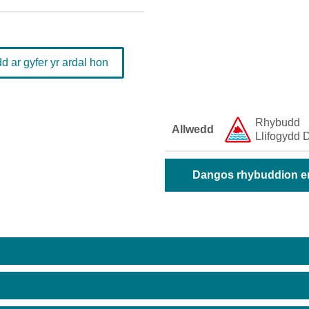
 ar gyfer yr ardal hon
Rhybudd ​
Allwedd
Llifogydd ​D
Dangos rhybuddion era