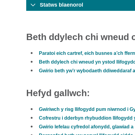
Statws blaenorol
Beth ddylech chi wneud cy
Paratoi eich cartref, eich busnes a’ch fferm
Beth ddylech chi wneud yn ystod llifogydd 
Gwirio beth yw’r wybodaeth ddiweddaraf am
Hefyd gallwch:
Gwiriwch y risg llifogydd pum niwrnod i 
Cofrestru i dderbyn rhybuddion llifogydd
Gwirio lefelau cyfredol afonydd, glawiad a 