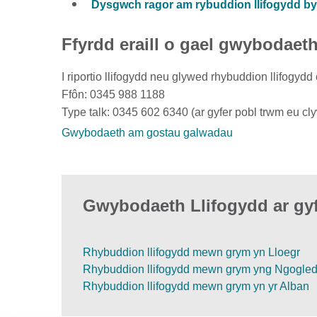
Dysgwch ragor am rybuddion llifogydd 
Ffyrdd eraill o gael gwybodaet
I riportio llifogydd neu glywed rhybuddion llifogy
Ffôn: 0345 988 1188
Type talk: 0345 602 6340 (ar gyfer pobl trwm eu cl
Gwybodaeth am gostau galwadau
Gwybodaeth Llifogydd ar gyf
Rhybuddion llifogydd mewn grym yn Lloegr
Rhybuddion llifogydd mewn grym yng Ngogle
Rhybuddion llifogydd mewn grym yn yr Alban