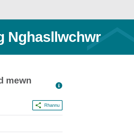
ng Nghasllwchwr
dd mewn
Rhannu