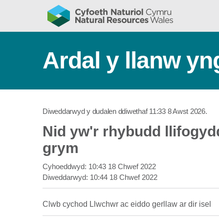
Ardal y llanw y
Diweddarwyd y dudalen ddiwethaf
11:33 8 Awst 2026
.
Nid yw'r rhybudd llifogy
grym
Cyhoeddwyd:
10:43 18 Chwef 2022
Diweddarwyd:
10:44 18 Chwef 2022
Clwb cychod Llwchwr ac eiddo gerllaw ar dir isel