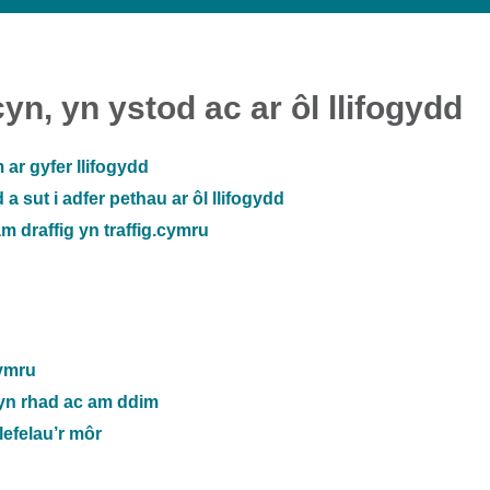
n, yn ystod ac ar ôl llifogydd
 ar gyfer llifogydd
a sut i adfer pethau ar ôl llifogydd
 draffig yn traffig.cymru
Gymru
 yn rhad ac am ddim
lefelau’r môr