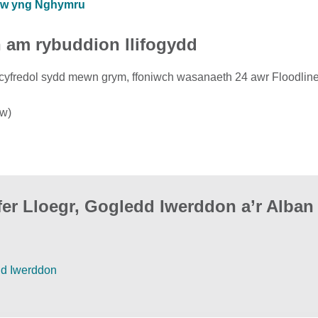
byw yng Nghymru
h am rybuddion llifogydd
dd cyfredol sydd mewn grym, ffoniwch wasanaeth 24 awr Floodline
yw)
er Lloegr, Gogledd Iwerddon a’r Alban
dd Iwerddon