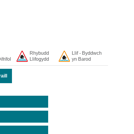
Rhybudd
Llif - Byddwch
ifrifol
Llifogydd
yn Barod
ill