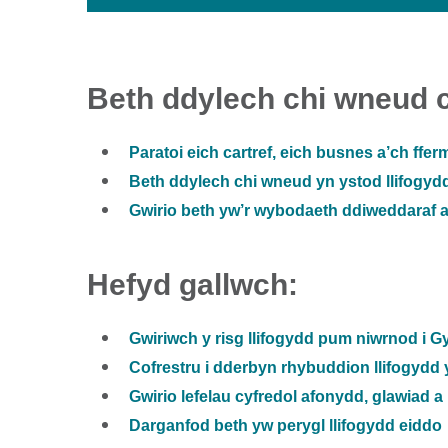
Beth ddylech chi wneud cy
Paratoi eich cartref, eich busnes a’ch fferm
Beth ddylech chi wneud yn ystod llifogydd 
Gwirio beth yw’r wybodaeth ddiweddaraf am
Hefyd gallwch:
Gwiriwch y risg llifogydd pum niwrnod i 
Cofrestru i dderbyn rhybuddion llifogydd
Gwirio lefelau cyfredol afonydd, glawiad a 
Darganfod beth yw perygl llifogydd eiddo