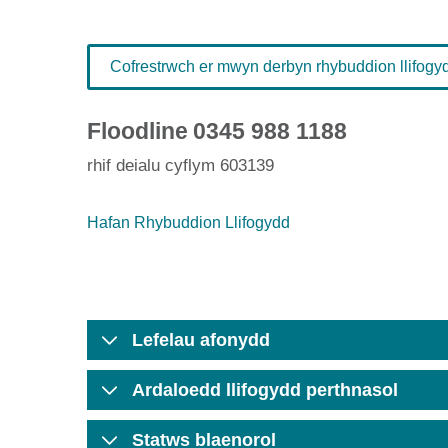
Cofrestrwch er mwyn derbyn rhybuddion llifogydd
Floodline
0345 988 1188
rhif deialu cyflym 603139
Hafan Rhybuddion Llifogydd
Lefelau afonydd
Ardaloedd llifogydd perthnasol
Statws blaenorol