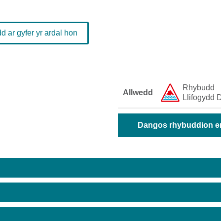
 ar gyfer yr ardal hon
Rhybudd ​
Allwedd
Llifogydd ​D
Dangos rhybuddion era