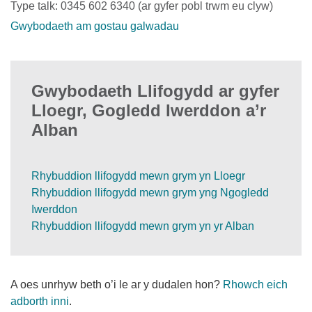
Type talk: 0345 602 6340 (ar gyfer pobl trwm eu clyw)
Gwybodaeth am gostau galwadau
Gwybodaeth Llifogydd ar gyfer
Lloegr, Gogledd Iwerddon a’r
Alban
Rhybuddion llifogydd mewn grym yn Lloegr
Rhybuddion llifogydd mewn grym yng Ngogledd
Iwerddon
Rhybuddion llifogydd mewn grym yn yr Alban
A oes unrhyw beth o’i le ar y dudalen hon?
Rhowch eich
adborth inni
.