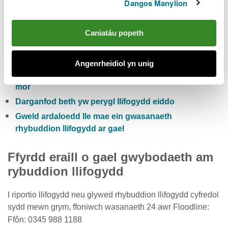
Hefyd gallwch:
Dangos Manylion
Gwiriwch y risg llifogydd pum niwrnod i Gymru
Caniatáu popeth
Cofrestru i dderbyn rhybuddion llifogydd yn rhad
ac am ddim
Angenrheidiol yn unig
Gwirio lefelau cyfredol afonydd, glawiad a lefelau’r
môr
Darganfod beth yw perygl llifogydd eiddo
Gweld ardaloedd lle mae ein gwasanaeth
rhybuddion llifogydd ar gael
Ffyrdd eraill o gael gwybodaeth am
rybuddion llifogydd
I riportio llifogydd neu glywed rhybuddion llifogydd cyfredol
sydd mewn grym, ffoniwch wasanaeth 24 awr Floodline:
Ffôn: 0345 988 1188