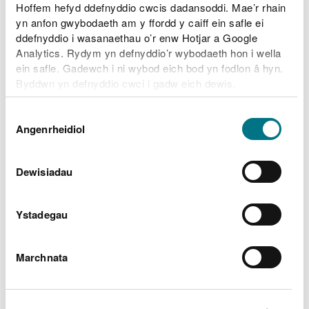
Hoffem hefyd ddefnyddio cwcis dadansoddi. Mae’r rhain
Ardaloedd llifogydd perthnasol
yn anfon gwybodaeth am y ffordd y caiff ein safle ei
ddefnyddio i wasanaethau o’r enw Hotjar a Google
Statws blaenorol
Analytics. Rydym yn defnyddio’r wybodaeth hon i wella
ein safle. Gadewch i ni wybod eich bod yn fodlon â hyn.
Byddwn yn defnyddio cwci i gadw eich dewis.
Beth ddylech chi wneud cyn,
Gellir
darllen mwy am ein cwcis
cyn i chi ddewis.
Dewis
Angenrheidiol
Caniatâd
yn ystod ac ar ôl llifogydd
Dewisiadau
Paratoi eich cartref, eich busnes a’ch fferm ar
gyfer llifogydd
Beth ddylech chi wneud yn ystod llifogydd a sut i
Ystadegau
adfer pethau ar ôl llifogydd
Gwirio beth yw’r wybodaeth ddiweddaraf am
Marchnata
draffig yn traffig.cymru