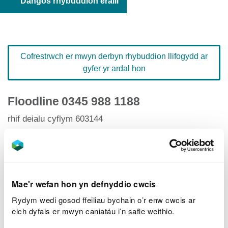
Dangos rhybuddion eraill
Cofrestrwch er mwyn derbyn rhybuddion llifogydd ar
gyfer yr ardal hon
Floodline
0345 988 1188
rhif deialu cyflym 603144
Hafan Rhybuddion Llifogydd
Mae'r wefan hon yn defnyddio cwcis
Rydym wedi gosod ffeiliau bychain o’r enw cwcis ar
Lefelau afonydd
eich dyfais er mwyn caniatáu i’n safle weithio.