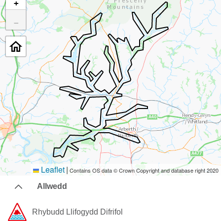
+
−
Leaflet
|
Contains OS data © Crown Copyright and database right 2020
Allwedd
Rhybudd ​Llifogydd ​Difrifol