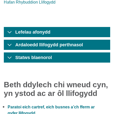
Hafan Rhybuddion Llifogydd
Lefelau afonydd
Ardaloedd llifogydd perthnasol
Statws blaenorol
Beth ddylech chi wneud cyn,
yn ystod ac ar ôl llifogydd
Paratoi eich cartref, eich busnes a’ch fferm ar
gyfer llifogydd