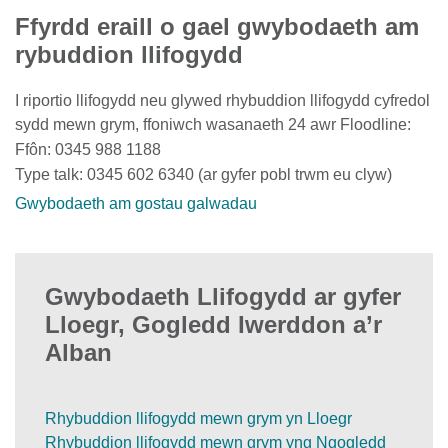
Ffyrdd eraill o gael gwybodaeth am
rybuddion llifogydd
I riportio llifogydd neu glywed rhybuddion llifogydd cyfredol
sydd mewn grym, ffoniwch wasanaeth 24 awr Floodline:
Ffôn: 0345 988 1188
Type talk: 0345 602 6340 (ar gyfer pobl trwm eu clyw)
Gwybodaeth am gostau galwadau
Gwybodaeth Llifogydd ar gyfer
Lloegr, Gogledd Iwerddon a’r
Alban
Rhybuddion llifogydd mewn grym yn Lloegr
Rhybuddion llifogydd mewn grym yng Ngogledd