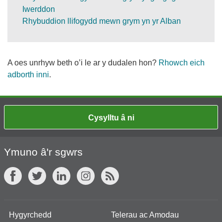
Iwerddon
Rhybuddion llifogydd mewn grym yn yr Alban
A oes unrhyw beth o’i le ar y dudalen hon?
Rhowch eich
adborth inni
.
Cysylltu â ni
Ymuno â'r sgwrs
Hygyrchedd
Telerau ac Amodau