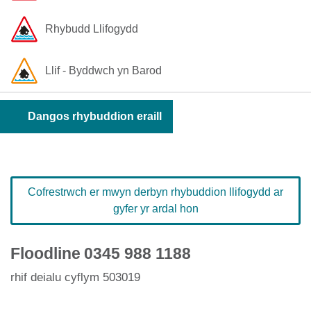
Rhybudd Llifogydd
Llif - Byddwch yn Barod
Dangos rhybuddion eraill
Cofrestrwch er mwyn derbyn rhybuddion llifogydd ar
gyfer yr ardal hon
Floodline
0345 988 1188
rhif deialu cyflym 503019