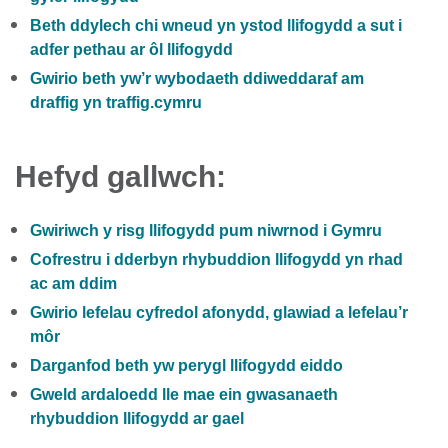
Beth ddylech chi wneud yn ystod llifogydd a sut i
adfer pethau ar ôl llifogydd
Gwirio beth yw’r wybodaeth ddiweddaraf am
draffig yn traffig.cymru
Hefyd gallwch:
Gwiriwch y risg llifogydd pum niwrnod i Gymru
Cofrestru i dderbyn rhybuddion llifogydd yn rhad
ac am ddim
Gwirio lefelau cyfredol afonydd, glawiad a lefelau’r
môr
Darganfod beth yw perygl llifogydd eiddo
Gweld ardaloedd lle mae ein gwasanaeth
rhybuddion llifogydd ar gael