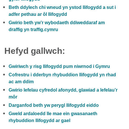
Beth ddylech chi wneud yn ystod llifogydd a sut i
adfer pethau ar ôl llifogydd
Gwirio beth yw’r wybodaeth ddiweddaraf am
draffig yn traffig.cymru
Hefyd gallwch:
Gwiriwch y risg llifogydd pum niwrnod i Gymru
Cofrestru i dderbyn rhybuddion llifogydd yn rhad
ac am ddim
Gwirio lefelau cyfredol afonydd, glawiad a lefelau’r
môr
Darganfod beth yw perygl llifogydd eiddo
Gweld ardaloedd lle mae ein gwasanaeth
rhybuddion llifogydd ar gael