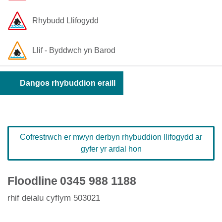
Rhybudd Llifogydd
Llif - Byddwch yn Barod
Dangos rhybuddion eraill
Cofrestrwch er mwyn derbyn rhybuddion llifogydd ar
gyfer yr ardal hon
Floodline
0345 988 1188
rhif deialu cyflym 503021