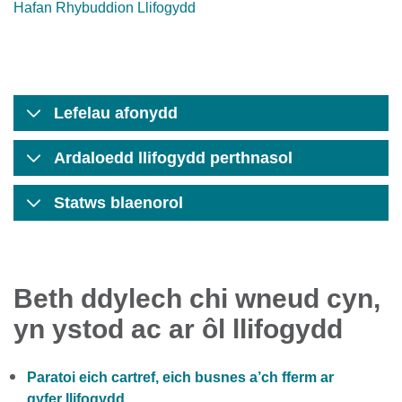
Hafan Rhybuddion Llifogydd
Lefelau afonydd
Ardaloedd llifogydd perthnasol
Statws blaenorol
Beth ddylech chi wneud cyn,
yn ystod ac ar ôl llifogydd
Paratoi eich cartref, eich busnes a’ch fferm ar
gyfer llifogydd