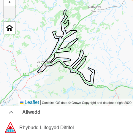
+
−
Leaflet
|
Contains OS data © Crown Copyright and database right 2020
Allwedd
Rhybudd ​Llifogydd ​Difrifol