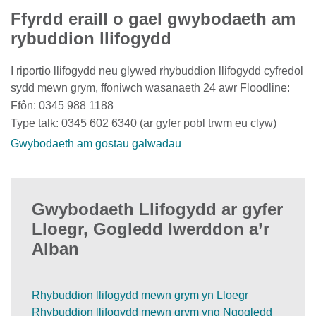
Ffyrdd eraill o gael gwybodaeth am
rybuddion llifogydd
I riportio llifogydd neu glywed rhybuddion llifogydd cyfredol
sydd mewn grym, ffoniwch wasanaeth 24 awr Floodline:
Ffôn: 0345 988 1188
Type talk: 0345 602 6340 (ar gyfer pobl trwm eu clyw)
Gwybodaeth am gostau galwadau
Gwybodaeth Llifogydd ar gyfer
Lloegr, Gogledd Iwerddon a’r
Alban
Rhybuddion llifogydd mewn grym yn Lloegr
Rhybuddion llifogydd mewn grym yng Ngogledd