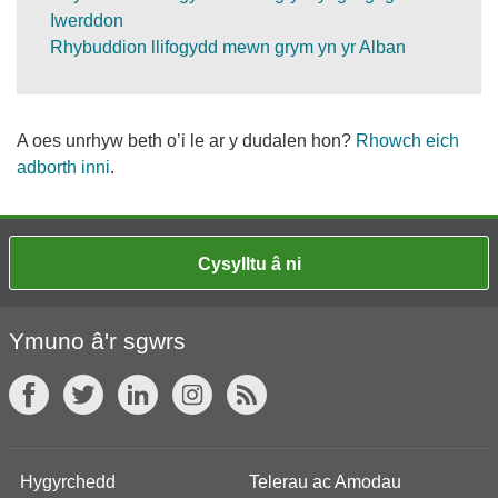
Iwerddon
Rhybuddion llifogydd mewn grym yn yr Alban
A oes unrhyw beth o’i le ar y dudalen hon?
Rhowch eich
adborth inni
.
Cysylltu â ni
Ymuno â'r sgwrs
Hygyrchedd
Telerau ac Amodau