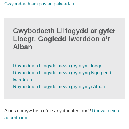
Gwybodaeth am gostau galwadau
Gwybodaeth Llifogydd ar gyfer
Lloegr, Gogledd Iwerddon a’r
Alban
Rhybuddion llifogydd mewn grym yn Lloegr
Rhybuddion llifogydd mewn grym yng Ngogledd
Iwerddon
Rhybuddion llifogydd mewn grym yn yr Alban
A oes unrhyw beth o’i le ar y dudalen hon?
Rhowch eich
adborth inni
.