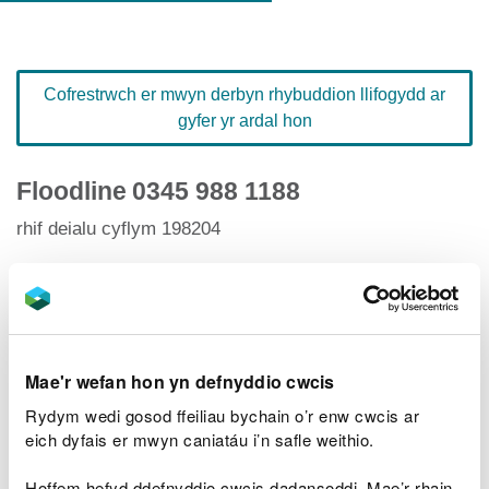
Cofrestrwch er mwyn derbyn rhybuddion llifogydd ar
gyfer yr ardal hon
Floodline
0345 988 1188
rhif deialu cyflym 198204
Hafan Rhybuddion Llifogydd
Mae'r wefan hon yn defnyddio cwcis
Rydym wedi gosod ffeiliau bychain o’r enw cwcis ar
Lefelau afonydd
eich dyfais er mwyn caniatáu i’n safle weithio.
Ardaloedd llifogydd perthnasol
Hoffem hefyd ddefnyddio cwcis dadansoddi. Mae’r rhain