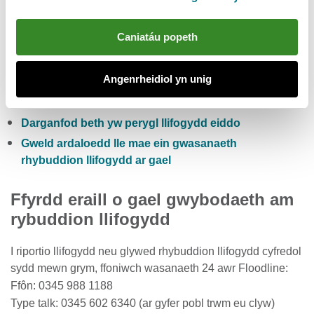
Gwiriwch y risg llifogydd pum niwrnod i Gymru
Caniatáu popeth
Cofrestru i dderbyn rhybuddion llifogydd yn rhad
ac am ddim
Angenrheidiol yn unig
Gwirio lefelau cyfredol afonydd, glawiad a lefelau’r
môr
Darganfod beth yw perygl llifogydd eiddo
Gweld ardaloedd lle mae ein gwasanaeth
rhybuddion llifogydd ar gael
Ffyrdd eraill o gael gwybodaeth am
rybuddion llifogydd
I riportio llifogydd neu glywed rhybuddion llifogydd cyfredol
sydd mewn grym, ffoniwch wasanaeth 24 awr Floodline:
Ffôn: 0345 988 1188
Type talk: 0345 602 6340 (ar gyfer pobl trwm eu clyw)