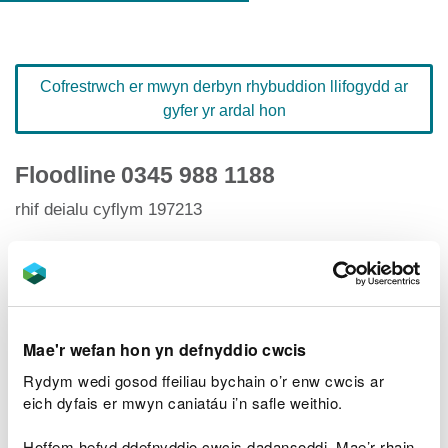
Cofrestrwch er mwyn derbyn rhybuddion llifogydd ar
gyfer yr ardal hon
Floodline
0345 988 1188
rhif deialu cyflym 197213
Hafan Rhybuddion Llifogydd
Mae'r wefan hon yn defnyddio cwcis
Rydym wedi gosod ffeiliau bychain o’r enw cwcis ar
Lefelau afonydd
eich dyfais er mwyn caniatáu i’n safle weithio.
Ardaloedd llifogydd perthnasol
Hoffem hefyd ddefnyddio cwcis dadansoddi. Mae’r rhain