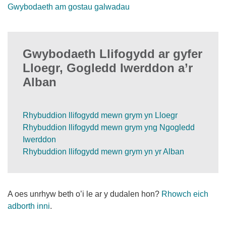
Gwybodaeth am gostau galwadau
Gwybodaeth Llifogydd ar gyfer
Lloegr, Gogledd Iwerddon a’r
Alban
Rhybuddion llifogydd mewn grym yn Lloegr
Rhybuddion llifogydd mewn grym yng Ngogledd
Iwerddon
Rhybuddion llifogydd mewn grym yn yr Alban
A oes unrhyw beth o’i le ar y dudalen hon?
Rhowch eich
adborth inni
.