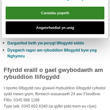
Gwiriwch y risg llifogydd pum niwrnod i Gymru
Caniatáu popeth
Cofrestru i dderbyn rhybuddion llifogydd yn rhad
ac am ddim
Angenrheidiol yn unig
Gwirio lefelau cyfredol afonydd, glawiad a lefelau’r
môr
Darganfod beth yw perygl llifogydd eiddo
Dysgwch ragor am rybuddion llifogydd byw yng
Nghymru
Ffyrdd eraill o gael gwybodaeth am
rybuddion llifogydd
I riportio llifogydd neu glywed rhybuddion llifogydd cyfredol
sydd mewn grym, ffoniwch wasanaeth 24 awr Floodline:
Ffôn: 0345 988 1188
Type talk: 0345 602 6340 (ar gyfer pobl trwm eu clyw)