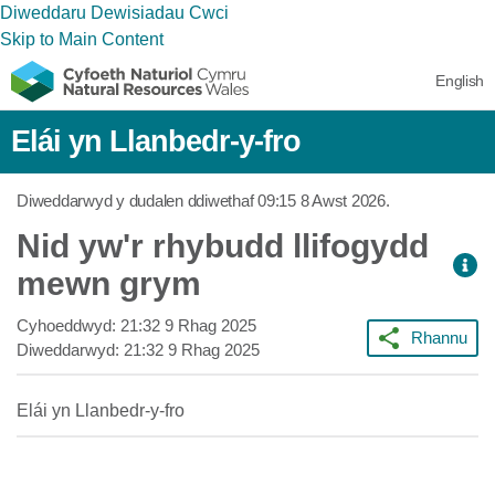
Diweddaru Dewisiadau Cwci
Skip to Main Content
English
Elái yn Llanbedr-y-fro
Diweddarwyd y dudalen ddiwethaf
09:15 8 Awst 2026
.
Nid yw'r rhybudd llifogydd
mewn grym
Cyhoeddwyd:
21:32 9 Rhag 2025
Rhannu
Diweddarwyd:
21:32 9 Rhag 2025
Elái yn Llanbedr-y-fro