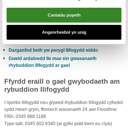
Gwiriwch y risg llifogydd pum niwrnod i Gymru
Caniatáu popeth
Cofrestru i dderbyn rhybuddion llifogydd yn rhad
ac am ddim
Angenrheidiol yn unig
Gwirio lefelau cyfredol afonydd, glawiad a lefelau’r
môr
Darganfod beth yw perygl llifogydd eiddo
Gweld ardaloedd lle mae ein gwasanaeth
rhybuddion llifogydd ar gael
Ffyrdd eraill o gael gwybodaeth am
rybuddion llifogydd
I riportio llifogydd neu glywed rhybuddion llifogydd cyfredol
sydd mewn grym, ffoniwch wasanaeth 24 awr Floodline:
Ffôn: 0345 988 1188
Type talk: 0345 602 6340 (ar gyfer pobl trwm eu clyw)