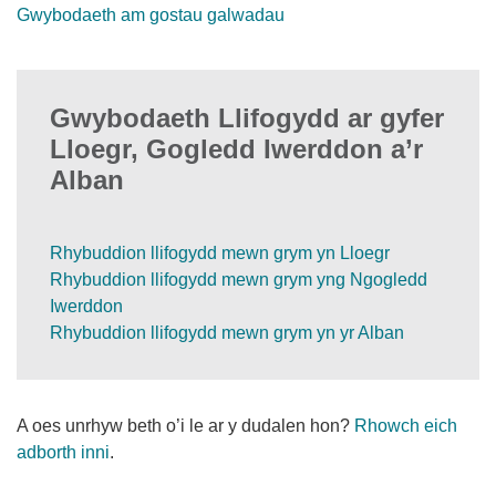
Gwybodaeth am gostau galwadau
Gwybodaeth Llifogydd ar gyfer
Lloegr, Gogledd Iwerddon a’r
Alban
Rhybuddion llifogydd mewn grym yn Lloegr
Rhybuddion llifogydd mewn grym yng Ngogledd
Iwerddon
Rhybuddion llifogydd mewn grym yn yr Alban
A oes unrhyw beth o’i le ar y dudalen hon?
Rhowch eich
adborth inni
.