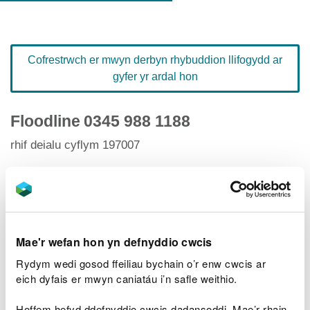
Cofrestrwch er mwyn derbyn rhybuddion llifogydd ar
gyfer yr ardal hon
Floodline
0345 988 1188
rhif deialu cyflym 197007
Hafan Rhybuddion Llifogydd
Mae'r wefan hon yn defnyddio cwcis
Rydym wedi gosod ffeiliau bychain o’r enw cwcis ar
Lefelau afonydd
eich dyfais er mwyn caniatáu i’n safle weithio.
Ardaloedd llifogydd perthnasol
Hoffem hefyd ddefnyddio cwcis dadansoddi. Mae’r rhain