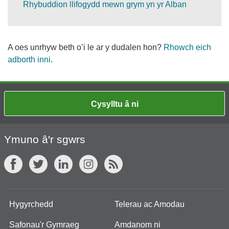
Rhybuddion llifogydd mewn grym yn yr Alban
A oes unrhyw beth o’i le ar y dudalen hon?
Rhowch eich
adborth inni
.
Cysylltu â ni
Ymuno â'r sgwrs
Hygyrchedd
Telerau ac Amodau
Safonau'r Gymraeg
Amdanom ni