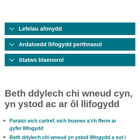
Lefelau afonydd
Ardaloedd llifogydd perthnasol
Statws blaenorol
Beth ddylech chi wneud cyn,
yn ystod ac ar ôl llifogydd
Paratoi eich cartref, eich busnes a’ch fferm ar
gyfer llifogydd
Beth ddylech chi wneud yn ystod llifogydd a sut i