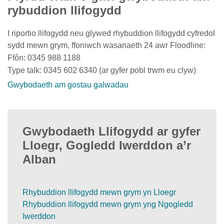
rybuddion llifogydd
I riportio llifogydd neu glywed rhybuddion llifogydd cyfredol
sydd mewn grym, ffoniwch wasanaeth 24 awr Floodline:
Ffôn: 0345 988 1188
Type talk: 0345 602 6340 (ar gyfer pobl trwm eu clyw)
Gwybodaeth am gostau galwadau
Gwybodaeth Llifogydd ar gyfer
Lloegr, Gogledd Iwerddon a’r
Alban
Rhybuddion llifogydd mewn grym yn Lloegr
Rhybuddion llifogydd mewn grym yng Ngogledd
Iwerddon