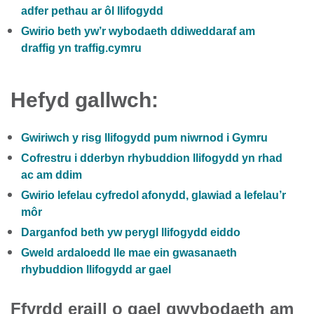
adfer pethau ar ôl llifogydd
Gwirio beth yw’r wybodaeth ddiweddaraf am
draffig yn traffig.cymru
Hefyd gallwch:
Gwiriwch y risg llifogydd pum niwrnod i Gymru
Cofrestru i dderbyn rhybuddion llifogydd yn rhad
ac am ddim
Gwirio lefelau cyfredol afonydd, glawiad a lefelau’r
môr
Darganfod beth yw perygl llifogydd eiddo
Gweld ardaloedd lle mae ein gwasanaeth
rhybuddion llifogydd ar gael
Ffyrdd eraill o gael gwybodaeth am