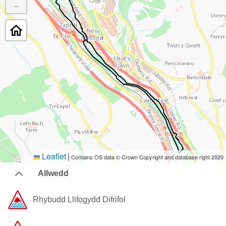
−
Leaflet
|
Contains OS data © Crown Copyright and database right 2020
Allwedd
Rhybudd ​Llifogydd ​Difrifol