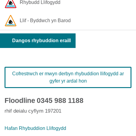
Rhybudd Llifogydd
Llif - Byddwch yn Barod
Dangos rhybuddion eraill
Cofrestrwch er mwyn derbyn rhybuddion llifogydd ar
gyfer yr ardal hon
Floodline
0345 988 1188
rhif deialu cyflym 197201
Hafan Rhybuddion Llifogydd