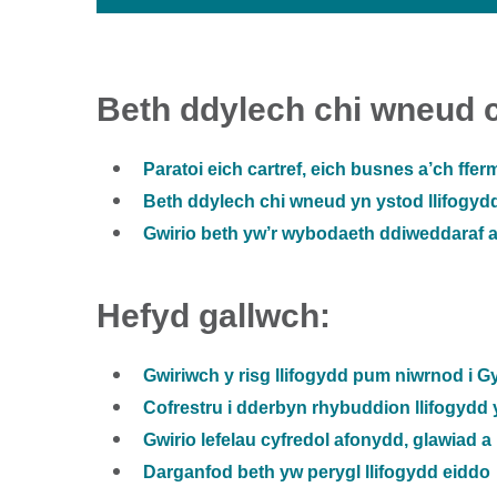
Beth ddylech chi wneud cy
Paratoi eich cartref, eich busnes a’ch fferm
Beth ddylech chi wneud yn ystod llifogydd 
Gwirio beth yw’r wybodaeth ddiweddaraf am
Hefyd gallwch:
Gwiriwch y risg llifogydd pum niwrnod i 
Cofrestru i dderbyn rhybuddion llifogydd
Gwirio lefelau cyfredol afonydd, glawiad a 
Darganfod beth yw perygl llifogydd eiddo