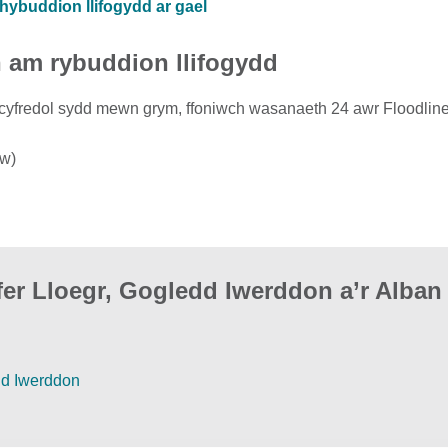
hybuddion llifogydd ar gael
h am rybuddion llifogydd
dd cyfredol sydd mewn grym, ffoniwch wasanaeth 24 awr Floodline
yw)
er Lloegr, Gogledd Iwerddon a’r Alban
dd Iwerddon