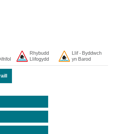
Rhybudd
Llif - Byddwch
ifrifol
Llifogydd
yn Barod
ill