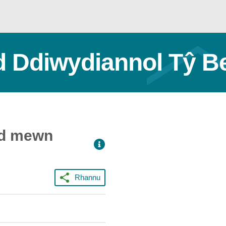
d Ddiwydiannol Tŷ 
dd mewn
Rhannu