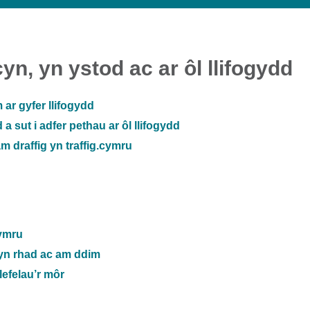
n, yn ystod ac ar ôl llifogydd
 ar gyfer llifogydd
a sut i adfer pethau ar ôl llifogydd
 draffig yn traffig.cymru
Gymru
 yn rhad ac am ddim
lefelau’r môr