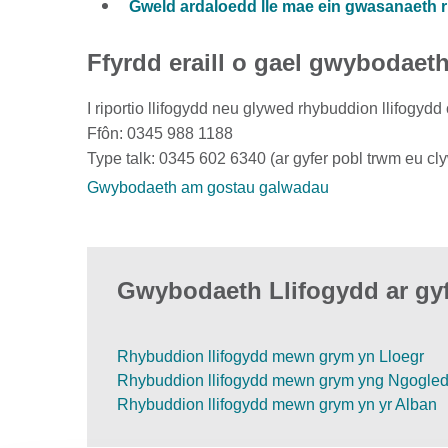
Gweld ardaloedd lle mae ein gwasanaeth r
Ffyrdd eraill o gael gwybodaet
I riportio llifogydd neu glywed rhybuddion llifogy
Ffôn: 0345 988 1188
Type talk: 0345 602 6340 (ar gyfer pobl trwm eu cl
Gwybodaeth am gostau galwadau
Gwybodaeth Llifogydd ar gyf
Rhybuddion llifogydd mewn grym yn Lloegr
Rhybuddion llifogydd mewn grym yng Ngogle
Rhybuddion llifogydd mewn grym yn yr Alban