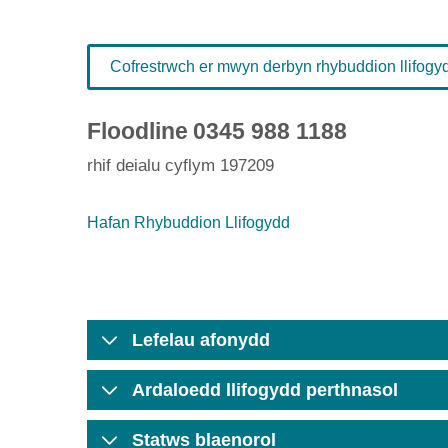
Cofrestrwch er mwyn derbyn rhybuddion llifogydd
Floodline
0345 988 1188
rhif deialu cyflym 197209
Hafan Rhybuddion Llifogydd
Lefelau afonydd
Ardaloedd llifogydd perthnasol
Statws blaenorol