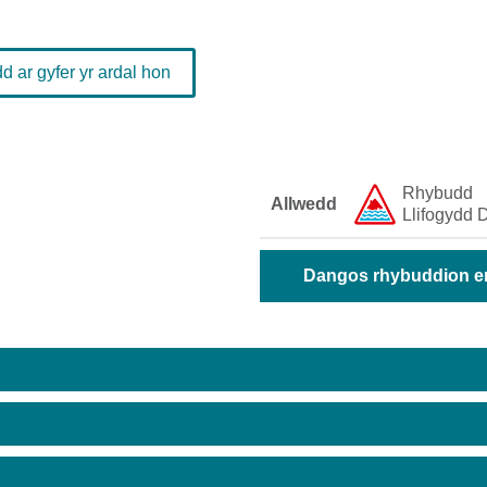
 ar gyfer yr ardal hon
Rhybudd ​
Allwedd
Llifogydd ​D
Dangos rhybuddion era