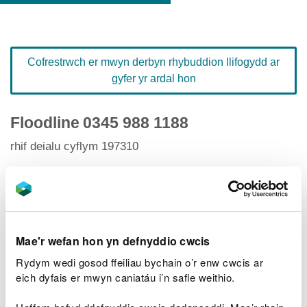
Cofrestrwch er mwyn derbyn rhybuddion llifogydd ar
gyfer yr ardal hon
Floodline
0345 988 1188
rhif deialu cyflym 197310
Hafan Rhybuddion Llifogydd
Mae'r wefan hon yn defnyddio cwcis
Rydym wedi gosod ffeiliau bychain o’r enw cwcis ar
Lefelau afonydd
eich dyfais er mwyn caniatáu i’n safle weithio.
Ardaloedd llifogydd perthnasol