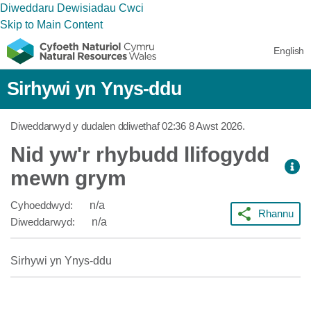
Diweddaru Dewisiadau Cwci
Skip to Main Content
English
Sirhywi yn Ynys-ddu
Diweddarwyd y dudalen ddiwethaf
02:36 8 Awst 2026
.
Nid yw'r rhybudd llifogydd
mewn grym
Cyhoeddwyd:
n/a
Rhannu
Diweddarwyd:
n/a
Sirhywi yn Ynys-ddu