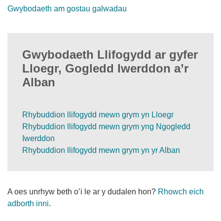
Gwybodaeth am gostau galwadau
Gwybodaeth Llifogydd ar gyfer
Lloegr, Gogledd Iwerddon a’r
Alban
Rhybuddion llifogydd mewn grym yn Lloegr
Rhybuddion llifogydd mewn grym yng Ngogledd
Iwerddon
Rhybuddion llifogydd mewn grym yn yr Alban
A oes unrhyw beth o’i le ar y dudalen hon?
Rhowch eich
adborth inni
.