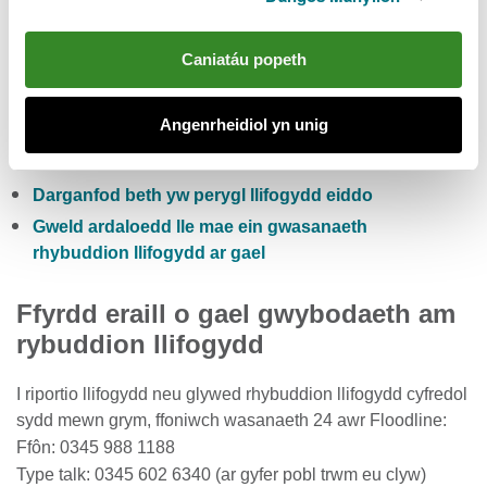
Gwiriwch y risg llifogydd pum niwrnod i Gymru
Caniatáu popeth
Cofrestru i dderbyn rhybuddion llifogydd yn rhad
ac am ddim
Angenrheidiol yn unig
Gwirio lefelau cyfredol afonydd, glawiad a lefelau’r
môr
Darganfod beth yw perygl llifogydd eiddo
Gweld ardaloedd lle mae ein gwasanaeth
rhybuddion llifogydd ar gael
Ffyrdd eraill o gael gwybodaeth am
rybuddion llifogydd
I riportio llifogydd neu glywed rhybuddion llifogydd cyfredol
sydd mewn grym, ffoniwch wasanaeth 24 awr Floodline:
Ffôn: 0345 988 1188
Type talk: 0345 602 6340 (ar gyfer pobl trwm eu clyw)