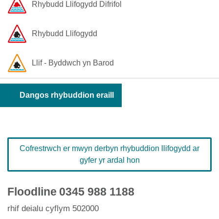
Rhybudd ​Llifogydd ​Difrifol
Rhybudd Llifogydd
Llif - Byddwch yn Barod
Dangos rhybuddion eraill
Cofrestrwch er mwyn derbyn rhybuddion llifogydd ar
gyfer yr ardal hon
Floodline
0345 988 1188
rhif deialu cyflym 502000