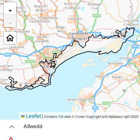
+
−
Leaflet
|
Contains OS data © Crown Copyright and database right 2020
Allwedd