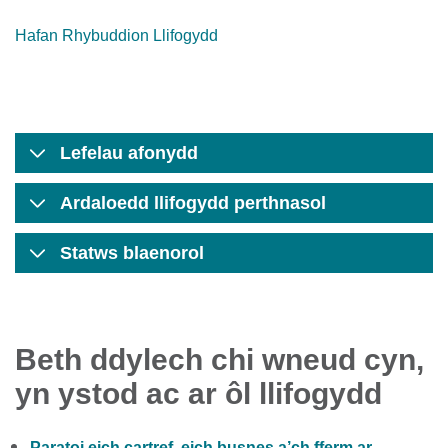
Hafan Rhybuddion Llifogydd
Lefelau afonydd
Ardaloedd llifogydd perthnasol
Statws blaenorol
Beth ddylech chi wneud cyn,
yn ystod ac ar ôl llifogydd
Paratoi eich cartref, eich busnes a’ch fferm ar