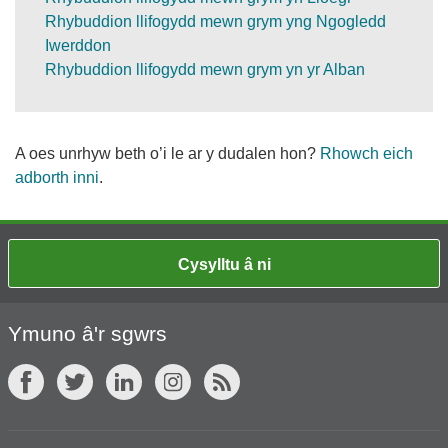
Rhybuddion llifogydd mewn grym yng Ngogledd
Iwerddon
Rhybuddion llifogydd mewn grym yn yr Alban
A oes unrhyw beth o’i le ar y dudalen hon?
Rhowch eich
adborth inni
.
Cysylltu â ni
Ymuno â'r sgwrs