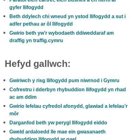
gyfer llifogydd
Beth ddylech chi wneud yn ystod llifogydd a sut i
adfer pethau ar ôl llifogydd
Gwirio beth yw’r wybodaeth ddiweddaraf am
draffig yn traffig.cymru
Hefyd gallwch:
Gwiriwch y risg llifogydd pum niwrnod i Gymru
Cofrestru i dderbyn rhybuddion llifogydd yn rhad
ac am ddim
Gwirio lefelau cyfredol afonydd, glawiad a lefelau’r
môr
Darganfod beth yw perygl llifogydd eiddo
Gweld ardaloedd lle mae ein gwasanaeth
rhybuddion llifogydd ar gael