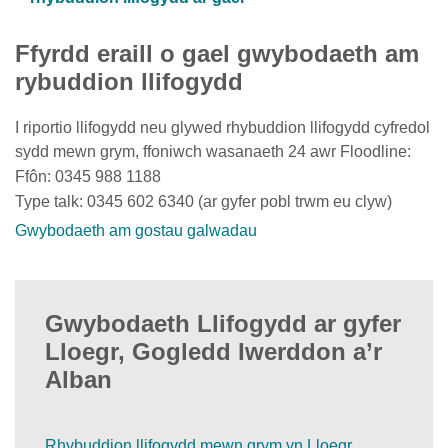
Ffyrdd eraill o gael gwybodaeth am
rybuddion llifogydd
I riportio llifogydd neu glywed rhybuddion llifogydd cyfredol
sydd mewn grym, ffoniwch wasanaeth 24 awr Floodline:
Ffôn: 0345 988 1188
Type talk: 0345 602 6340 (ar gyfer pobl trwm eu clyw)
Gwybodaeth am gostau galwadau
Gwybodaeth Llifogydd ar gyfer
Lloegr, Gogledd Iwerddon a’r
Alban
Rhybuddion llifogydd mewn grym yn Lloegr