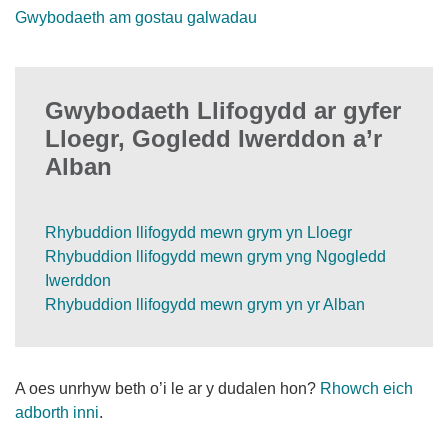
Gwybodaeth am gostau galwadau
Gwybodaeth Llifogydd ar gyfer
Lloegr, Gogledd Iwerddon a’r
Alban
Rhybuddion llifogydd mewn grym yn Lloegr
Rhybuddion llifogydd mewn grym yng Ngogledd
Iwerddon
Rhybuddion llifogydd mewn grym yn yr Alban
A oes unrhyw beth o’i le ar y dudalen hon?
Rhowch eich
adborth inni
.