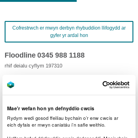
Cofrestrwch er mwyn derbyn rhybuddion llifogydd ar
gyfer yr ardal hon
Floodline
0345 988 1188
rhif deialu cyflym 197310
Hafan Rhybuddion Llifogydd
Mae'r wefan hon yn defnyddio cwcis
Rydym wedi gosod ffeiliau bychain o’r enw cwcis ar
Lefelau afonydd
eich dyfais er mwyn caniatáu i’n safle weithio.
Ardaloedd llifogydd perthnasol