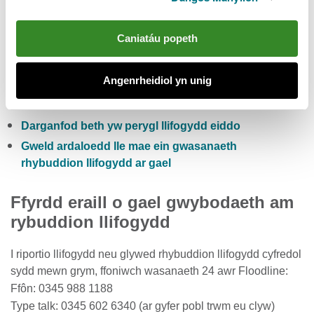
Gwiriwch y risg llifogydd pum niwrnod i Gymru
Caniatáu popeth
Cofrestru i dderbyn rhybuddion llifogydd yn rhad
ac am ddim
Angenrheidiol yn unig
Gwirio lefelau cyfredol afonydd, glawiad a lefelau’r
môr
Darganfod beth yw perygl llifogydd eiddo
Gweld ardaloedd lle mae ein gwasanaeth
rhybuddion llifogydd ar gael
Ffyrdd eraill o gael gwybodaeth am
rybuddion llifogydd
I riportio llifogydd neu glywed rhybuddion llifogydd cyfredol
sydd mewn grym, ffoniwch wasanaeth 24 awr Floodline:
Ffôn: 0345 988 1188
Type talk: 0345 602 6340 (ar gyfer pobl trwm eu clyw)