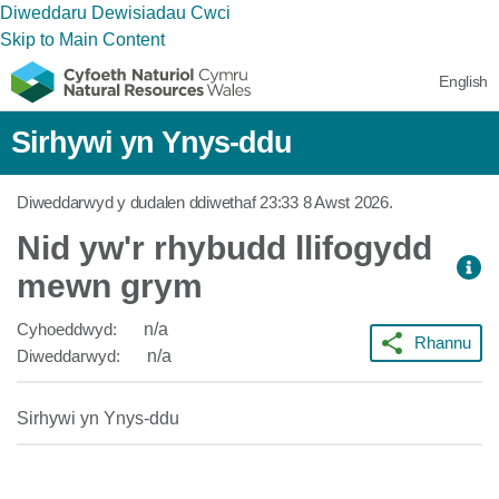
Diweddaru Dewisiadau Cwci
Skip to Main Content
English
Sirhywi yn Ynys-ddu
Diweddarwyd y dudalen ddiwethaf
23:33 8 Awst 2026
.
Nid yw'r rhybudd llifogydd
mewn grym
Cyhoeddwyd:
n/a
Rhannu
Diweddarwyd:
n/a
Sirhywi yn Ynys-ddu