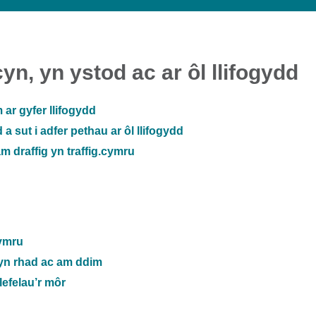
n, yn ystod ac ar ôl llifogydd
 ar gyfer llifogydd
a sut i adfer pethau ar ôl llifogydd
 draffig yn traffig.cymru
Gymru
 yn rhad ac am ddim
lefelau’r môr