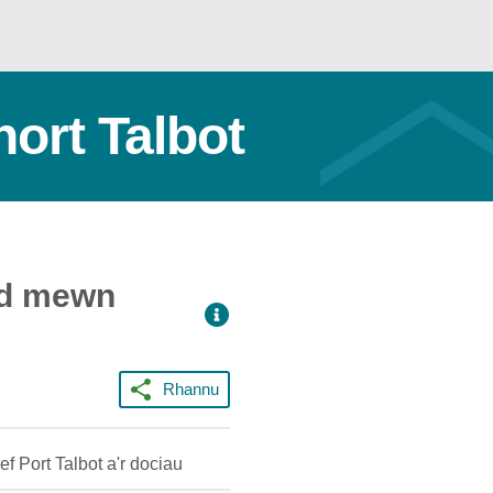
ort Talbot
dd mewn
Rhannu
f Port Talbot a'r dociau