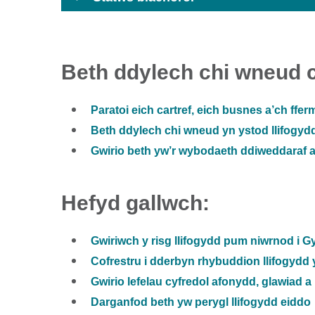
Beth ddylech chi wneud cy
Paratoi eich cartref, eich busnes a’ch fferm
Beth ddylech chi wneud yn ystod llifogydd 
Gwirio beth yw’r wybodaeth ddiweddaraf am
Hefyd gallwch:
Gwiriwch y risg llifogydd pum niwrnod i 
Cofrestru i dderbyn rhybuddion llifogydd
Gwirio lefelau cyfredol afonydd, glawiad a 
Darganfod beth yw perygl llifogydd eiddo