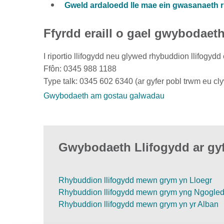
Gweld ardaloedd lle mae ein gwasanaeth r
Ffyrdd eraill o gael gwybodaet
I riportio llifogydd neu glywed rhybuddion llifogy
Ffôn: 0345 988 1188
Type talk: 0345 602 6340 (ar gyfer pobl trwm eu cl
Gwybodaeth am gostau galwadau
Gwybodaeth Llifogydd ar gyf
Rhybuddion llifogydd mewn grym yn Lloegr
Rhybuddion llifogydd mewn grym yng Ngogle
Rhybuddion llifogydd mewn grym yn yr Alban