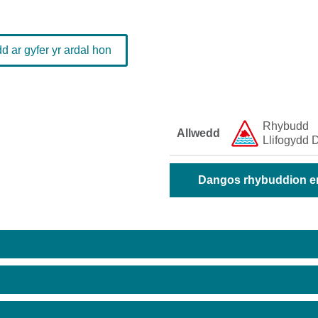
 ar gyfer yr ardal hon
Rhybudd ​
Allwedd
Llifogydd ​D
Dangos rhybuddion era