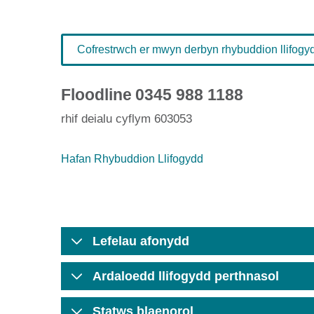
Cofrestrwch er mwyn derbyn rhybuddion llifogydd
Floodline
0345 988 1188
rhif deialu cyflym 603053
Hafan Rhybuddion Llifogydd
Lefelau afonydd
Ardaloedd llifogydd perthnasol
Statws blaenorol