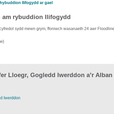
hybuddion llifogydd ar gael
h am rybuddion llifogydd
dd cyfredol sydd mewn grym, ffoniwch wasanaeth 24 awr Floodline
yw)
er Lloegr, Gogledd Iwerddon a’r Alban
dd Iwerddon