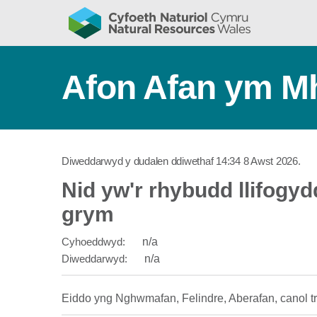
Afon Afan ym Mh
Diweddarwyd y dudalen ddiwethaf
14:34 8 Awst 2026
.
Nid yw'r rhybudd llifogy
grym
Cyhoeddwyd:
n/a
Diweddarwyd:
n/a
Eiddo yng Nghwmafan, Felindre, Aberafan, canol tre