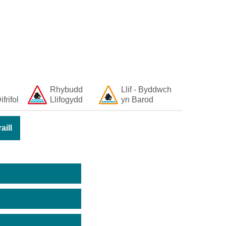
Rhybudd
Llif - Byddwch
ifrifol
Llifogydd
yn Barod
ill