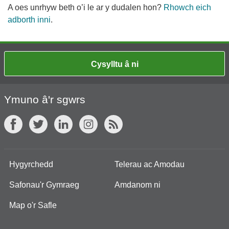
A oes unrhyw beth o’i le ar y dudalen hon?
Rhowch eich
adborth inni
.
Cysylltu â ni
Ymuno â'r sgwrs
Hygyrchedd
Telerau ac Amodau
Safonau'r Gymraeg
Amdanom ni
Map o'r Safle