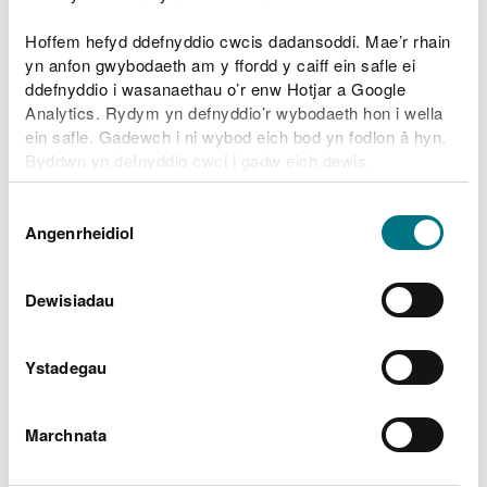
Lefelau afonydd
Hoffem hefyd ddefnyddio cwcis dadansoddi. Mae’r rhain
yn anfon gwybodaeth am y ffordd y caiff ein safle ei
Ardaloedd llifogydd perthnasol
ddefnyddio i wasanaethau o’r enw Hotjar a Google
Analytics. Rydym yn defnyddio’r wybodaeth hon i wella
Statws blaenorol
ein safle. Gadewch i ni wybod eich bod yn fodlon â hyn.
Byddwn yn defnyddio cwci i gadw eich dewis.
Gellir
darllen mwy am ein cwcis
cyn i chi ddewis.
Dewis
Angenrheidiol
Caniatâd
Beth ddylech chi wneud cyn,
yn ystod ac ar ôl llifogydd
Dewisiadau
Paratoi eich cartref, eich busnes a’ch fferm ar
gyfer llifogydd
Ystadegau
Beth ddylech chi wneud yn ystod llifogydd a sut i
adfer pethau ar ôl llifogydd
Marchnata
Gwirio beth yw’r wybodaeth ddiweddaraf am
draffig yn traffig.cymru