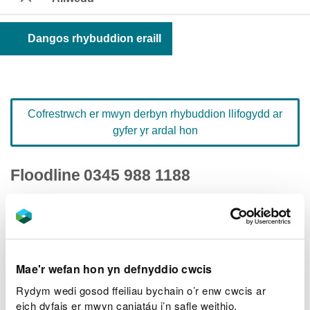
Dangos rhybuddion eraill
Cofrestrwch er mwyn derbyn rhybuddion llifogydd ar
gyfer yr ardal hon
Floodline
0345 988 1188
rhif deialu cyflym 603124
Hafan Rhybuddion Llifogydd
Mae'r wefan hon yn defnyddio cwcis
Rydym wedi gosod ffeiliau bychain o’r enw cwcis ar
eich dyfais er mwyn caniatáu i’n safle weithio.