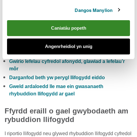
Dangos Manylion
Hefyd gallwch:
Caniatáu popeth
Gwiriwch y risg llifogydd pum niwrnod i Gymru
Cofrestru i dderbyn rhybuddion llifogydd yn rhad
Angenrheidiol yn unig
ac am ddim
Gwirio lefelau cyfredol afonydd, glawiad a lefelau’r
môr
Darganfod beth yw perygl llifogydd eiddo
Gweld ardaloedd lle mae ein gwasanaeth
rhybuddion llifogydd ar gael
Ffyrdd eraill o gael gwybodaeth am
rybuddion llifogydd
I riportio llifogydd neu glywed rhybuddion llifogydd cyfredol