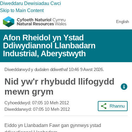
Diweddaru Dewisiadau Cwci
Skip to Main Content
English
Afon Rheidol yn Ystad
Ddiwydiannol Llanbadarn
Industrial, Aberystwyth
Diweddarwyd y dudalen ddiwethaf
10:46 9 Awst 2026
.
Nid yw'r rhybudd llifogydd
mewn grym
Cyhoeddwyd:
07:05 10 Meh 2012
Rhannu
Diweddarwyd:
07:05 10 Meh 2012
Eiddo yn Llanbadarn Fawr gan gynnwys ystad