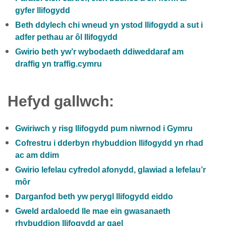
gyfer llifogydd
Beth ddylech chi wneud yn ystod llifogydd a sut i
adfer pethau ar ôl llifogydd
Gwirio beth yw’r wybodaeth ddiweddaraf am
draffig yn traffig.cymru
Hefyd gallwch:
Gwiriwch y risg llifogydd pum niwrnod i Gymru
Cofrestru i dderbyn rhybuddion llifogydd yn rhad
ac am ddim
Gwirio lefelau cyfredol afonydd, glawiad a lefelau’r
môr
Darganfod beth yw perygl llifogydd eiddo
Gweld ardaloedd lle mae ein gwasanaeth
rhybuddion llifogydd ar gael