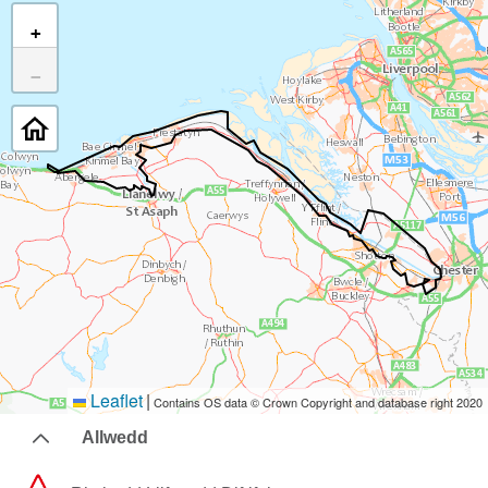
+
−
Leaflet
|
Contains OS data © Crown Copyright and database right 2020
Allwedd