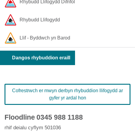
Rhybudd ​Llifogydd ​Difrifol
Rhybudd Llifogydd
Llif - Byddwch yn Barod
Dangos rhybuddion eraill
Cofrestrwch er mwyn derbyn rhybuddion llifogydd ar
gyfer yr ardal hon
Floodline
0345 988 1188
rhif deialu cyflym 501036