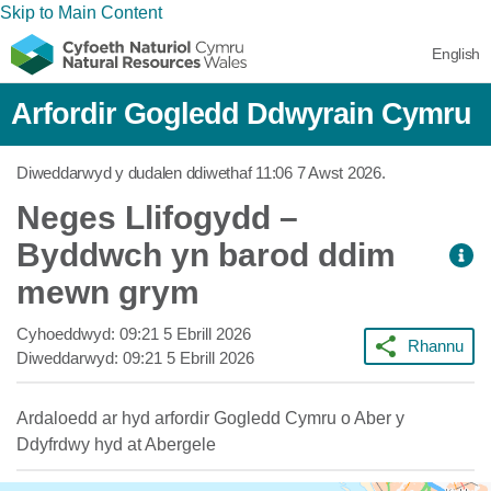
Skip to Main Content
English
Arfordir Gogledd Ddwyrain Cymru
Diweddarwyd y dudalen ddiwethaf
11:06 7 Awst 2026
.
Neges Llifogydd –
Byddwch yn barod ddim
mewn grym
Cyhoeddwyd:
09:21 5 Ebrill 2026
Rhannu
Diweddarwyd:
09:21 5 Ebrill 2026
Ardaloedd ar hyd arfordir Gogledd Cymru o Aber y
Ddyfrdwy hyd at Abergele