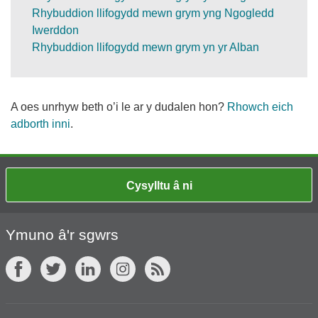
Rhybuddion llifogydd mewn grym yng Ngogledd
Iwerddon
Rhybuddion llifogydd mewn grym yn yr Alban
A oes unrhyw beth o’i le ar y dudalen hon?
Rhowch eich
adborth inni
.
Cysylltu â ni
Ymuno â'r sgwrs