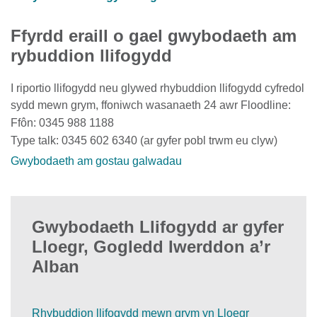
Ffyrdd eraill o gael gwybodaeth am
rybuddion llifogydd
I riportio llifogydd neu glywed rhybuddion llifogydd cyfredol
sydd mewn grym, ffoniwch wasanaeth 24 awr Floodline:
Ffôn: 0345 988 1188
Type talk: 0345 602 6340 (ar gyfer pobl trwm eu clyw)
Gwybodaeth am gostau galwadau
Gwybodaeth Llifogydd ar gyfer
Lloegr, Gogledd Iwerddon a’r
Alban
Rhybuddion llifogydd mewn grym yn Lloegr