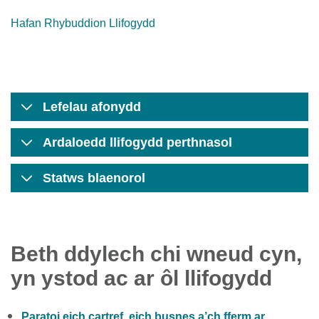
Hafan Rhybuddion Llifogydd
Lefelau afonydd
Ardaloedd llifogydd perthnasol
Statws blaenorol
Beth ddylech chi wneud cyn,
yn ystod ac ar ôl llifogydd
Paratoi eich cartref, eich busnes a’ch fferm ar