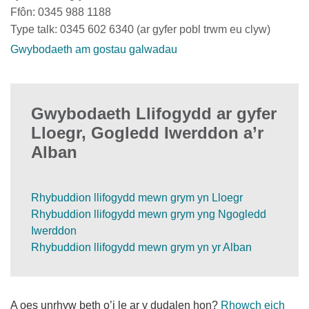
Ffôn: 0345 988 1188
Type talk: 0345 602 6340 (ar gyfer pobl trwm eu clyw)
Gwybodaeth am gostau galwadau
Gwybodaeth Llifogydd ar gyfer
Lloegr, Gogledd Iwerddon a’r
Alban
Rhybuddion llifogydd mewn grym yn Lloegr
Rhybuddion llifogydd mewn grym yng Ngogledd
Iwerddon
Rhybuddion llifogydd mewn grym yn yr Alban
A oes unrhyw beth o’i le ar y dudalen hon?
Rhowch eich