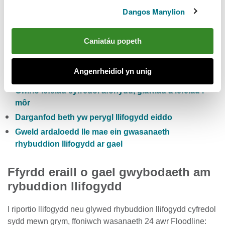
Dangos Manylion
Hefyd gallwch:
Caniatáu popeth
Gwiriwch y risg llifogydd pum niwrnod i Gymru
Cofrestru i dderbyn rhybuddion llifogydd yn rhad
Angenrheidiol yn unig
ac am ddim
Gwirio lefelau cyfredol afonydd, glawiad a lefelau’r
môr
Darganfod beth yw perygl llifogydd eiddo
Gweld ardaloedd lle mae ein gwasanaeth
rhybuddion llifogydd ar gael
Ffyrdd eraill o gael gwybodaeth am
rybuddion llifogydd
I riportio llifogydd neu glywed rhybuddion llifogydd cyfredol
sydd mewn grym, ffoniwch wasanaeth 24 awr Floodline: