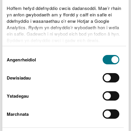
Hoffem hefyd ddefnyddio cwcis dadansoddi. Mae’r rhain
Ardaloedd llifogydd perthnasol
yn anfon gwybodaeth am y ffordd y caiff ein safle ei
ddefnyddio i wasanaethau o’r enw Hotjar a Google
Analytics. Rydym yn defnyddio’r wybodaeth hon i wella
Statws blaenorol
ein safle. Gadewch i ni wybod eich bod yn fodlon â hyn.
Byddwn yn defnyddio cwci i gadw eich dewis.
Gellir
darllen mwy am ein cwcis
cyn i chi ddewis.
Dewis
Beth ddylech chi wneud cyn,
Angenrheidiol
Caniatâd
yn ystod ac ar ôl llifogydd
Dewisiadau
Paratoi eich cartref, eich busnes a’ch fferm ar
gyfer llifogydd
Ystadegau
Beth ddylech chi wneud yn ystod llifogydd a sut i
adfer pethau ar ôl llifogydd
Marchnata
Gwirio beth yw’r wybodaeth ddiweddaraf am
draffig yn traffig.cymru