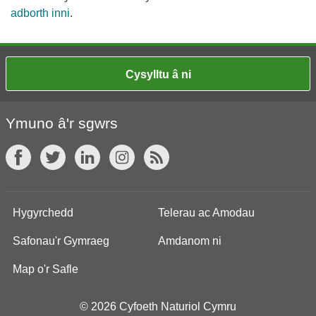
adborth inni
.
Cysylltu â ni
Ymuno â'r sgwrs
Hygyrchedd
Telerau ac Amodau
Safonau'r Gymraeg
Amdanom ni
Map o'r Safle
© 2026 Cyfoeth Naturiol Cymru