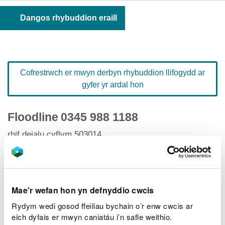
Dangos rhybuddion eraill
Cofrestrwch er mwyn derbyn rhybuddion llifogydd ar
gyfer yr ardal hon
Floodline
0345 988 1188
rhif deialu cyflym 503014
Hafan Rhybuddion Llifogydd
Mae'r wefan hon yn defnyddio cwcis
Rydym wedi gosod ffeiliau bychain o’r enw cwcis ar
eich dyfais er mwyn caniatáu i’n safle weithio.
Lefelau afonydd