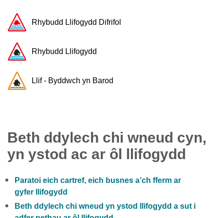
Rhybudd ​Llifogydd ​Difrifol
Rhybudd Llifogydd
Llif - Byddwch yn Barod
Beth ddylech chi wneud cyn,
yn ystod ac ar ôl llifogydd
Paratoi eich cartref, eich busnes a’ch fferm ar
gyfer llifogydd
Beth ddylech chi wneud yn ystod llifogydd a sut i
adfer pethau ar ôl llifogydd