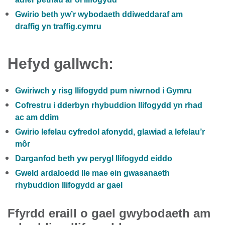
Gwirio beth yw’r wybodaeth ddiweddaraf am
draffig yn traffig.cymru
Hefyd gallwch:
Gwiriwch y risg llifogydd pum niwrnod i Gymru
Cofrestru i dderbyn rhybuddion llifogydd yn rhad
ac am ddim
Gwirio lefelau cyfredol afonydd, glawiad a lefelau’r
môr
Darganfod beth yw perygl llifogydd eiddo
Gweld ardaloedd lle mae ein gwasanaeth
rhybuddion llifogydd ar gael
Ffyrdd eraill o gael gwybodaeth am