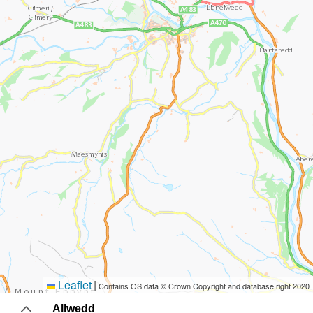
Leaflet
|
Contains OS data © Crown Copyright and database right 2020
Allwedd