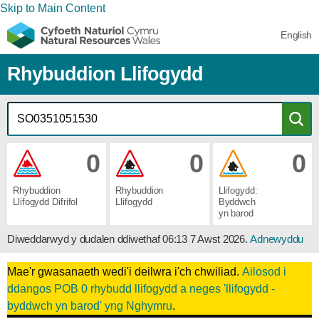
Skip to Main Content
English
Rhybuddion Llifogydd
0
0
0
Rhybuddion ​
Rhybuddion ​
Llifogydd: ​
Llifogydd ​Difrifol
Llifogydd
Byddwch ​
yn barod
Diweddarwyd y dudalen ddiwethaf
06:13 7 Awst 2026
.
Adnewyddu
Mae'r gwasanaeth wedi'i deilwra i'ch chwiliad.
Ailosod i
ddangos POB 0 rhybudd llifogydd a neges 'llifogydd -
byddwch yn barod' yng Nghymru
.