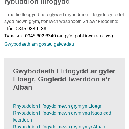
rybuddion llifogydd
I riportio llifogydd neu glywed rhybuddion llifogydd cyfredol
sydd mewn grym, ffoniwch wasanaeth 24 awr Floodline:
Ffôn: 0345 988 1188
Type talk: 0345 602 6340 (ar gyfer pobl trwm eu clyw)
Gwybodaeth am gostau galwadau
Gwybodaeth Llifogydd ar gyfer
Lloegr, Gogledd Iwerddon a’r
Alban
Rhybuddion llifogydd mewn grym yn Lloegr
Rhybuddion llifogydd mewn grym yng Ngogledd
Iwerddon
Rhybuddion llifogydd mewn grym yn yr Alban