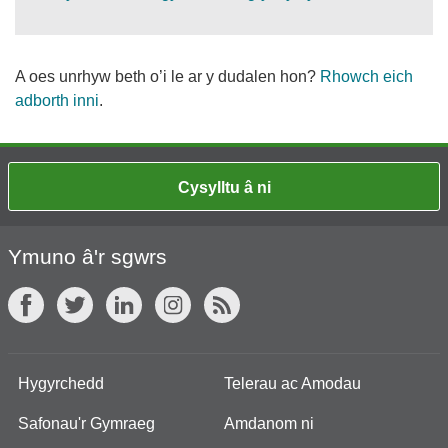
A oes unrhyw beth o’i le ar y dudalen hon?
Rhowch eich
adborth inni
.
Cysylltu â ni
Ymuno â'r sgwrs
Hygyrchedd
Telerau ac Amodau
Safonau'r Gymraeg
Amdanom ni