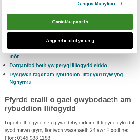
Dangos Manylion
Hefyd gallwch:
Caniatáu popeth
Gwiriwch y risg llifogydd pum niwrnod i Gymru
Cofrestru i dderbyn rhybuddion llifogydd yn rhad
ac am ddim
Angenrheidiol yn unig
Gwirio lefelau cyfredol afonydd, glawiad a lefelau’r
môr
Darganfod beth yw perygl llifogydd eiddo
Dysgwch ragor am rybuddion llifogydd byw yng
Nghymru
Ffyrdd eraill o gael gwybodaeth am
rybuddion llifogydd
I riportio llifogydd neu glywed rhybuddion llifogydd cyfredol
sydd mewn grym, ffoniwch wasanaeth 24 awr Floodline:
Ffôn: 0345 988 1188