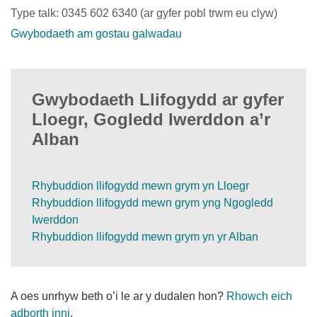
Type talk: 0345 602 6340 (ar gyfer pobl trwm eu clyw)
Gwybodaeth am gostau galwadau
Gwybodaeth Llifogydd ar gyfer
Lloegr, Gogledd Iwerddon a’r
Alban
Rhybuddion llifogydd mewn grym yn Lloegr
Rhybuddion llifogydd mewn grym yng Ngogledd
Iwerddon
Rhybuddion llifogydd mewn grym yn yr Alban
A oes unrhyw beth o’i le ar y dudalen hon?
Rhowch eich
adborth inni
.