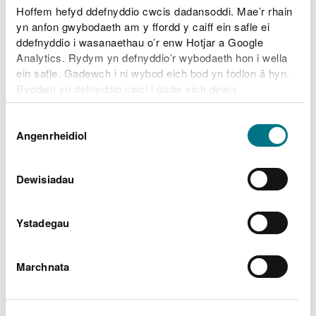
Hoffem hefyd ddefnyddio cwcis dadansoddi. Mae’r rhain
Ardaloedd llifogydd perthnasol
yn anfon gwybodaeth am y ffordd y caiff ein safle ei
ddefnyddio i wasanaethau o’r enw Hotjar a Google
Statws blaenorol
Analytics. Rydym yn defnyddio’r wybodaeth hon i wella
ein safle. Gadewch i ni wybod eich bod yn fodlon â hyn.
Byddwn yn defnyddio cwci i gadw eich dewis.
Gellir
darllen mwy am ein cwcis
cyn i chi ddewis.
Dewis
Beth ddylech chi wneud cyn,
Angenrheidiol
Caniatâd
yn ystod ac ar ôl llifogydd
Dewisiadau
Paratoi eich cartref, eich busnes a’ch fferm ar
gyfer llifogydd
Ystadegau
Beth ddylech chi wneud yn ystod llifogydd a sut i
adfer pethau ar ôl llifogydd
Gwirio beth yw’r wybodaeth ddiweddaraf am
Marchnata
draffig yn traffig.cymru