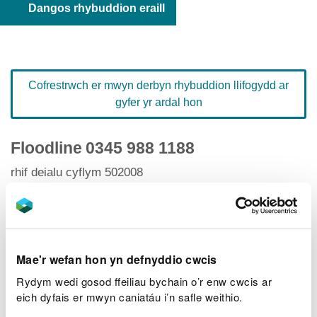
Dangos rhybuddion eraill
Cofrestrwch er mwyn derbyn rhybuddion llifogydd ar
gyfer yr ardal hon
Floodline
0345 988 1188
rhif deialu cyflym 502008
Hafan Rhybuddion Llifogydd
Mae'r wefan hon yn defnyddio cwcis
Rydym wedi gosod ffeiliau bychain o’r enw cwcis ar
Lefelau afonydd
eich dyfais er mwyn caniatáu i’n safle weithio.