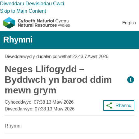
Diweddaru Dewisiadau Cwci
Skip to Main Content
English
Rhymni
Diweddarwyd y dudalen ddiwethaf
22:43 7 Awst 2026
.
Neges Llifogydd –
Byddwch yn barod ddim
mewn grym
Cyhoeddwyd:
07:38 13 Maw 2026
Rhannu
Diweddarwyd:
07:38 13 Maw 2026
Rhymni